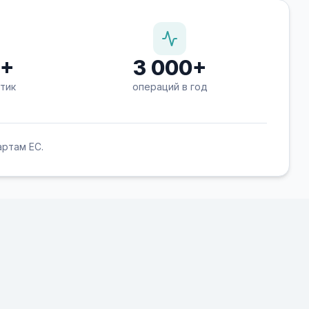
0+
3 000+
тик
операций в год
ртам ЕС.