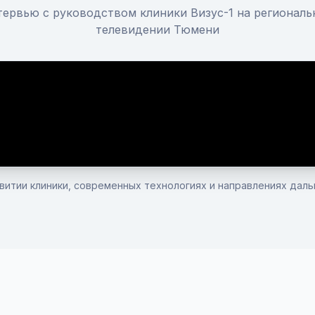
ервью с руководством клиники Визус-1 на регионал
телевидении Тюмени
звитии клиники, современных технологиях и направлениях даль