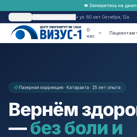
👁 Запишитесь на диаг
Услуги
Нижневартовск
•
ул. 60 лет Октября, 12а
О
Пациентам
нас
Лазерная коррекция
Катаракта
Глаукома
Лазерная коррекция · Катаракта · 25 лет опыта
Диагностика
Вернём здоро
Хирургия глаза
—
без боли и