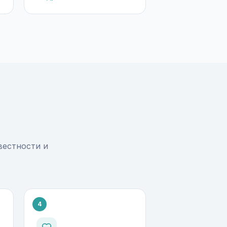
вестности и
4