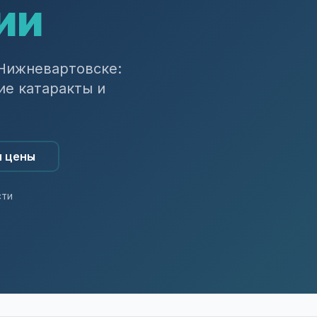
ии
 Нижневартовске:
ие катаракты и
и цены
сти