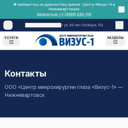
👁 Запишитесь на диагностику зрения · Центр «Визус-1» в
Нижневартовске
Записаться:
+7 (3466) 246-100
Нижневартовск
•
ул. 60 лет Октября, 12а
УСЛУГИ
РАЗДЕЛЫ
Лазерная коррекция
О нас
Пациентам
О клинике
Катаракта
Контакты
Оборудование
Все материалы
Глаукома
Лицензии
Что взять с собой
Диагностика
ООО «Центр микрохирургии глаза «Визус-1»
—
Документы
Рассрочка 0%
Нижневартовск
Хирургия глаза
Вакансии
Срок результатов диагностики
Беременность и лазерная
коррекция