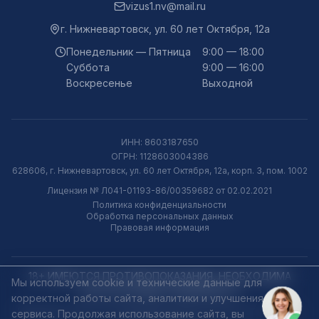
vizus1.nv@mail.ru
г.
Нижневартовск
,
ул. 60 лет Октября, 12а
Понедельник — Пятница
9:00 — 18:00
Суббота
9:00 — 16:00
Воскресенье
Выходной
ИНН:
8603187650
ОГРН:
1128603004386
628606, г. Нижневартовск, ул. 60 лет Октября, 12а, корп. 3, пом. 1002
Лицензия № Л041-01193-86/00359682 от 02.02.2021
Политика конфиденциальности
Обработка персональных данных
Правовая информация
18+ ИМЕЮТСЯ ПРОТИВОПОКАЗАНИЯ, НЕОБХОДИМА
Мы используем cookie и технические данные для
КОНСУЛЬТАЦИЯ СПЕЦИАЛИСТА
корректной работы сайта, аналитики и улучшения
Материалы сайта носят информационный характер и не являются
сервиса. Продолжая использование сайта, вы