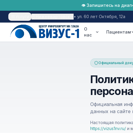
👁 Запишитесь на диаг
Услуги
Нижневартовск
•
ул. 60 лет Октября, 12а
О
Пациентам
нас
Лазерная коррекция
Официальный док
Катаракта
Политик
Глаукома
персон
Диагностика
Хирургия глаза
Официальная инф
данных на сайте 
Настоящая политик
https://vizus1nv.ru/
и 