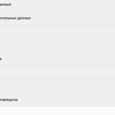
данные
ональных данных
е
 передача