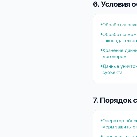
6. Условия
Обработка осущ
Обработка може
законодательст
Хранение данны
договором.
Данные уничтож
субъекта.
7. Порядок 
Оператор обес
меры защиты от
Персональные д