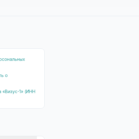
Т
ерсональных
ть о
 «Визус-1» (ИНН