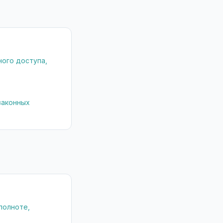
ого доступа,
законных
полноте,