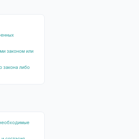
ренных
ми законом или
 закона либо
 необходимые
 и согласия