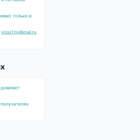
ими) только в
vizus1.nv@mail.ru
.
ых
едомляет
 получателях