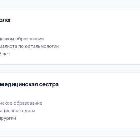
олог
инском образовании
иалиста по офтальмологии
2 лет
 медицинская сестра
нское образование
ационного дела
ирургии