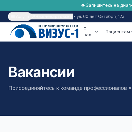
👁 Запишитесь на диаг
Услуги
Нижневартовск
•
ул. 60 лет Октября, 12а
О
Пациентам
нас
Лазерная коррекция
Катаракта
Вакансии
Глаукома
Присоединяйтесь к команде профессионалов 
Диагностика
Хирургия глаза