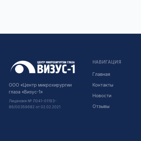
НАВИГАЦИЯ
Главная
ООО «Центр микрохирургии
Контакты
глаза «Визус-1»
Новости
Лицензия № Л041-01193-
Отзывы
86/00359682 от 02.02.2021