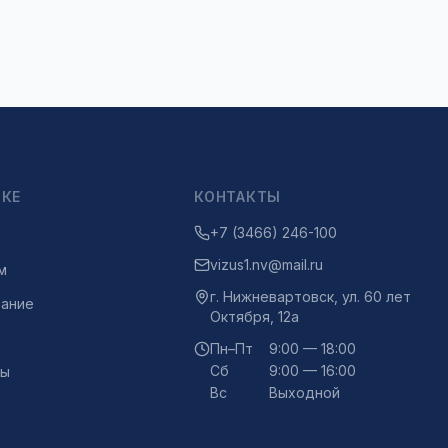
ИКЕ
КОНТАКТЫ
+7 (3466) 246-100
vizus1.nv@mail.ru
м
г.
Нижневартовск
,
ул. 60 лет
ание
Октября, 12а
Пн–Пт
9:00 — 18:00
Сб
9:00 — 16:00
ты
Вс
Выходной