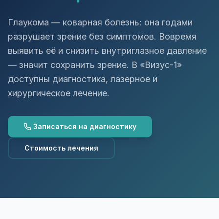
Хирургия глаза
ВКонтакте
Telegram
Глаукома — коварная болезнь: она годами
разрушает зрение без симптомов. Вовремя
Т
выявить её и снизить внутриглазное давление
— значит сохранить зрение. В «Визус-1»
доступны диагностика, лазерное и
хирургическое лечение.
Записаться на диагностику
Стоимость лечения